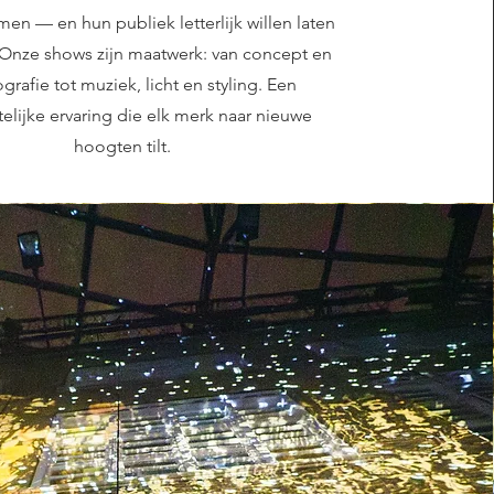
en — en hun publiek letterlijk willen laten
 Onze shows zijn maatwerk: van concept en
grafie tot muziek, licht en styling. Een
elijke ervaring die elk merk naar nieuwe
hoogten tilt.