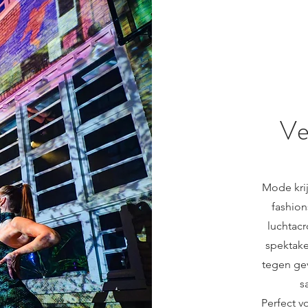
Ve
Mode krij
fashio
luchtac
spektake
tegen gev
s
Perfect v