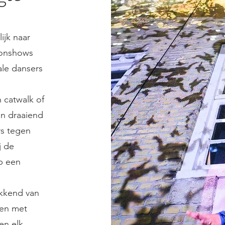
ijk naar
ionshows
ale dansers
 catwalk of
en draaiend
rs tegen
j de
p een
ekkend van
gen met
en elk