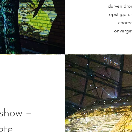
durven drom
opstijgen.
choreo
onverget
nshow –
gte