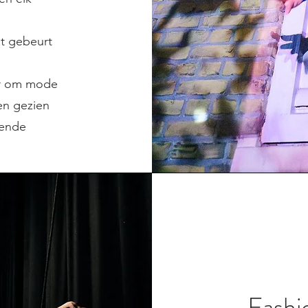
ht gebeurt
r om mode
en gezien
rende
Fashio